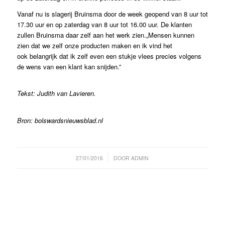
Vanaf nu is slagerij Bruinsma door de week geopend van 8 uur tot
17.30 uur en op zaterdag van 8 uur tot 16.00 uur. De klanten
zullen Bruinsma daar zelf aan het werk zien.„Mensen kunnen
zien dat we zelf onze producten maken en ik vind het
ook belangrijk dat ik zelf even een stukje vlees precies volgens
de wens van een klant kan snijden.”
Tekst: Judith van Lavieren.
Bron: bolswardsnieuwsblad.nl
/
27/01/2016
DOOR
ADMIN