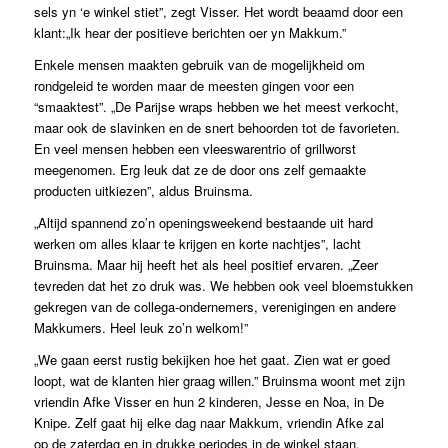
sels yn ‘e winkel stiet”, zegt Visser. Het wordt beaamd door een
klant:„Ik hear der positieve berichten oer yn Makkum.”
Enkele mensen maakten gebruik van de mogelijkheid om
rondgeleid te worden maar de meesten gingen voor een
“smaaktest”. „De Parijse wraps hebben we het meest verkocht,
maar ook de slavinken en de snert behoorden tot de favorieten.
En veel mensen hebben een vleeswarentrio of grillworst
meegenomen. Erg leuk dat ze de door ons zelf gemaakte
producten uitkiezen”, aldus Bruinsma.
„Altijd spannend zo’n openingsweekend bestaande uit hard
werken om alles klaar te krijgen en korte nachtjes”, lacht
Bruinsma. Maar hij heeft het als heel positief ervaren. „Zeer
tevreden dat het zo druk was. We hebben ook veel bloemstukken
gekregen van de collega-ondernemers, verenigingen en andere
Makkumers. Heel leuk zo’n welkom!”
„We gaan eerst rustig bekijken hoe het gaat. Zien wat er goed
loopt, wat de klanten hier graag willen.” Bruinsma woont met zijn
vriendin Afke Visser en hun 2 kinderen, Jesse en Noa, in De
Knipe. Zelf gaat hij elke dag naar Makkum, vriendin Afke zal
op de zaterdag en in drukke periodes in de winkel staan.