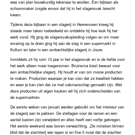
was van plan bouwkundig tekenaar te worden. Een bijbaan als
schoonmaker zorgde ervoor dat hij in het slagersvak terecht
kwam.
Tijdens deze bijbaan in een slagerij in Heerenveen kreeg hij
steeds meer taken toebedeeld en ontdekte hij hoe leuk hij het
werk vond. Hij ging de slagersvakopleiding volgen en om meer
ervaring op te doen ging hij aan de slag in een supermarkt in
Kollum en later in een ambachtelijke slagerij in Joure.
Inmiddels zit hij ruim 13 jaar in het slagersvak en is de liefde voor
het werk alleen maar toegenomen. Bruinsma kiest bewust voor
een ambachtelijke slagerij. Hij houdt er van om mooie producten
te maken. Producten waaraan je kan zien dat ze kwaliteit hebben
en waar je kan zien dat ze met vakmanschap gemaakt zijn. Met
deze producten uit eigen keuken wil hij zich onderscheiden van
de supermarkten.
De eerste weken van januari werden gebruikt om het interieur van
de slagerij aan te pakken. De stellages voor de ramen en een
aantal kasten zijn verwijderd en alles heeft een verfje gekregen.
Het eerste weekend was boven verwachting. „De minsken binnen
bliid dat de slachterij wer iepen is en fine it moai dat de slachter