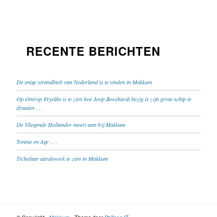
RECENTE BERICHTEN
De enige strandbieb van Nederland is te vinden in Makkum
Op Omrop Fryslân is te zien hoe Joop Bosshardt bezig is zijn grote schip te
draaien . . .
De Vliegende Hollander meert aan bij Makkum
Tonnie en Age . . .
Tichelaar aardewerk te zien in Makkum