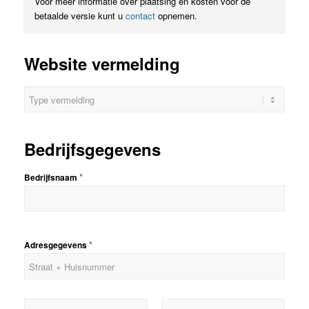
Voor meer informatie over plaatsing en kosten voor de
betaalde versie kunt u
contact
opnemen.
Website vermelding
V
e
r
m
e
l
Bedrijfsgegevens
d
i
n
*
Bedrijfsnaam
g
*
*
Adresgegevens
A
d