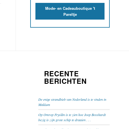
Mode- en Cadeauboutique 't
Pareltje
RECENTE
BERICHTEN
De enige strandbieb van Nederland is te vinden in
Makkum
Op Omrop Fryslân is te zien hoe Joop Bosshardt
bezig is zijn grote schip te draaien . . .