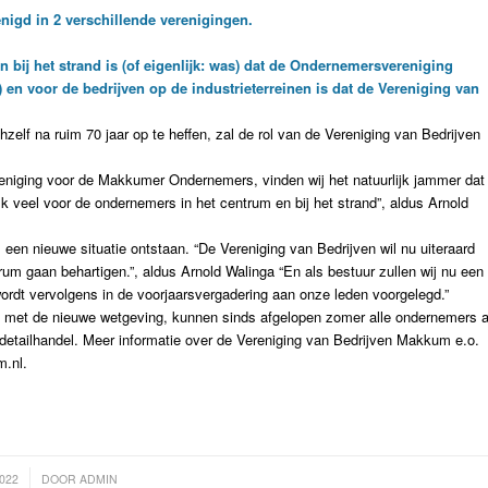
igd in 2 verschillende verenigingen.
bij het strand is (of eigenlijk: was) dat de Ondernemersvereniging
voor de bedrijven op de industrieterreinen is dat de Vereniging van
f na ruim 70 jaar op te heffen, zal de rol van de Vereniging van Bedrijven
reniging voor de Makkumer Ondernemers, vinden wij het natuurlijk jammer dat
k veel voor de ondernemers in het centrum en bij het strand”, aldus Arnold
een nieuwe situatie ontstaan. “De Vereniging van Bedrijven wil nu uiteraard
um gaan behartigen.”, aldus Arnold Walinga “En als bestuur zullen wij nu een
 wordt vervolgens in de voorjaarsvergadering aan onze leden voorgelegd.”
nd met de nieuwe wetgeving, kunnen sinds afgelopen zomer alle ondernemers a
etailhandel. Meer informatie over de Vereniging van Bedrijven Makkum e.o.
m.nl.
2022
DOOR
ADMIN