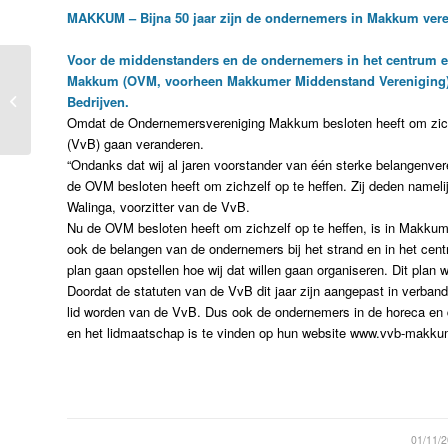
MAKKUM – Bijna 50 jaar zijn de ondernemers in Makkum veren
Voor de middenstanders en de ondernemers in het centrum en 
Buur op een uur:
Makkum (OVM, voorheen Makkumer Middenstand Vereniging) en 
Kazemattenmuseum in
Bedrijven.
Kornwerderzand [video]
Omdat de Ondernemersvereniging Makkum besloten heeft om zichzel
(VvB) gaan veranderen.
“Ondanks dat wij al jaren voorstander van één sterke belangenve
de OVM besloten heeft om zichzelf op te heffen. Zij deden namelij
Walinga, voorzitter van de VvB.
Nu de OVM besloten heeft om zichzelf op te heffen, is in Makkum 
ook de belangen van de ondernemers bij het strand en in het centr
plan gaan opstellen hoe wij dat willen gaan organiseren. Dit plan
Doordat de statuten van de VvB dit jaar zijn aangepast in verba
lid worden van de VvB. Dus ook de ondernemers in de horeca en d
en het lidmaatschap is te vinden op hun website www.vvb-makku
/
01/11/