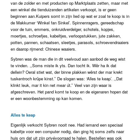
van de zolder en met producten op Marktplaats zetten, maar met
een winkel die tienduizenden artikelen verkoopt, is er geen
beginnen aan.Kuipers somt in zijn lied op wat er zoal te koop is in
de Makkumer ‘Winkel fan Sinkel’. Spinnenragers, gereedschap
voor de tuin, emmers, onkruidverdelger, schotels, kopjes,
moertjes, schroefjes, kabeltjes, verloopstukken, jute zakken,
potten, pannen, schaatsen, sleetjes, parasols, schroevendraaiers
en daarop rijmend: Chinese waaiers.
Sybren was de man die in dit veelvoud aan aanbod de weg wist
te vinden. ,,Soms miste ik yts. Dan tocht ik. Wêr ha ik dat
dellein? Oeral stiet wat, der binne plakken wêrst der mar krekt
tuskentroch krûpe kinst.’’ De slogan was: ‘Alles te keap’. ,,Dat
klinkt leuk, mar it kin net mear út.’’ Veel van zijn waar is
afgeschreven. Het pand komt te koop en de eigenaren hopen dat
er een woonbestemming op kan komen.
Alles te keap
Eigenlijk verkocht Sybren nooit nee. Had iemand een speciaal
kabeltje voor een computer nodig, dan ging hij soms zelfs naar
huis om dat uit zijn privévoorraad te halen. Bestellen was ook