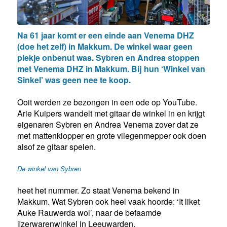
Na 61 jaar komt er een einde aan Venema DHZ
(doe het zelf) in Makkum. De winkel waar geen
plekje onbenut was. Sybren en Andrea stoppen
met Venema DHZ in Makkum. Bij hun ‘Winkel van
Sinkel’ was geen nee te koop.
Ooit werden ze bezongen in een ode op YouTube.
Arie Kuipers wandelt met gitaar de winkel in en krijgt
eigenaren Sybren en Andrea Venema zover dat ze
met mattenklopper en grote vliegenmepper ook doen
alsof ze gitaar spelen.
De winkel van Sybren
heet het nummer. Zo staat Venema bekend in
Makkum. Wat Sybren ook heel vaak hoorde: ‘It liket
Auke Rauwerda wol’, naar de befaamde
ijzerwarenwinkel in Leeuwarden.