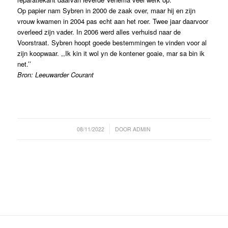
Op papier nam Sybren in 2000 de zaak over, maar hij en zijn
vrouw kwamen in 2004 pas echt aan het roer. Twee jaar daarvoor
overleed zijn vader. In 2006 werd alles verhuisd naar de
Voorstraat. Sybren hoopt goede bestemmingen te vinden voor al
zijn koopwaar. ,,Ik kin it wol yn de kontener goaie, mar sa bin ik
net.’’
Bron: Leeuwarder Courant
/
08/11/2022
DOOR
ADMIN