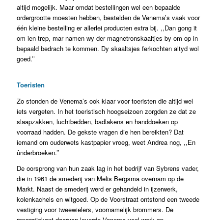
altijd mogelijk. Maar omdat bestellingen wel een bepaalde
ordergrootte moesten hebben, bestelden de Venema’s vaak voor
één kleine bestelling er allerlei producten extra bij. ,,Dan gong it
om ien trep, mar namen wy der magnetronskaaltjes by om op in
bepaald bedrach te kommen. Dy skaaltsjes ferkochten altyd wol
goed.’’
Toeristen
Zo stonden de Venema’s ook klaar voor toeristen die altijd wel
iets vergeten. In het toeristisch hoogseizoen zorgden ze dat ze
slaapzakken, luchtbedden, badlakens en handdoeken op
voorraad hadden. De gekste vragen die hen bereikten? Dat
iemand om ouderwets kastpapier vroeg, weet Andrea nog, ,,En
ûnderbroeken.’’
De oorsprong van hun zaak lag in het bedrijf van Sybrens vader,
die in 1961 de smederij van Melis Bergsma overnam op de
Markt. Naast de smederij werd er gehandeld in ijzerwerk,
kolenkachels en witgoed. Op de Voorstraat ontstond een tweede
vestiging voor tweewielers, voornamelijk brommers. De
reparatiekant daarvan leverde Venema veel werk op.