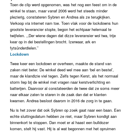
Toen de clip werd opgenomen, was het nog een feest om in de
winkel te staan, maar vanaf 2006 werd het steeds minder
plezierig, constateren Sybren en Andrea als ze terugkijken.
Verkoop via internet nam toe. Toen vlak voor de lockdowns hun
grootste leverancier stopte, begon het echtpaar helemaal te
twijfelen. ,,Der wiene dagen dat dizze leveransier wol twa, trije
kear op in dei bestellingen brocht. Izerwaar, ark en
fytsûnderdielen.’’
Lockdown
Twee keer een lockdown er overheen, maakte de stand van
zaken niet beter. De winkel deed wel mee aan ‘bel en bestel’,
maar de klandizie viel tegen. Zelfs tegen Kerst, als het normaal
storm liep bij de winkel met vragen naar kerstverlichting en
batterijen. Daarvoor al constateerden de twee dat ze soms meer
naar elkaar zaten te staren in de zaak dan dat er klanten
kwamen. Andrea besloot daarom in 2016 de zorg in te gaan.
Nu is het zover dat ook Sybren op zoek gaat naar een baan. Een
echte sluitingsdatum hebben ze niet, maar Sybren kondigt aan
binnenkort te stoppen. Dan moet er al haast een bulldozer
komen, stelt hij vast. Hij is al wat begonnen met het opruimen