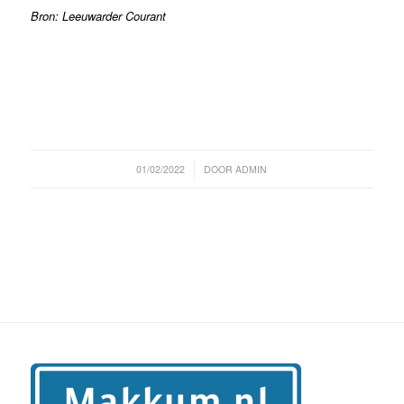
Bron: Leeuwarder Courant
/
01/02/2022
DOOR
ADMIN