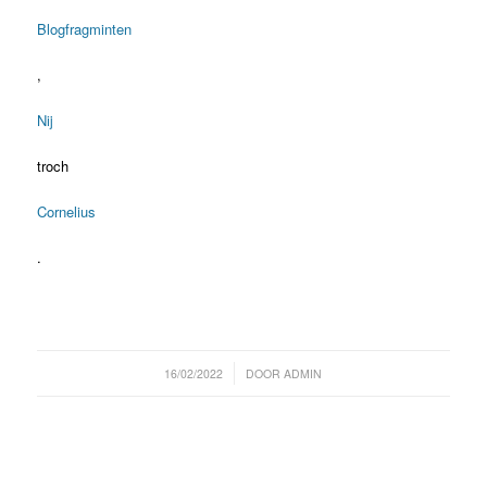
Blogfragminten
,
Nij
troch
Cornelius
.
/
16/02/2022
DOOR
ADMIN