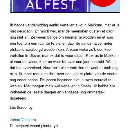
Ik hadde vandemiddag aenlik vertellen zuld in Makkum, mar et is
niet deurgaon. Et moch wel, mar de meensken dusten et daor
nog niet an. Ze weren bange om besmet te wodden en et was
een toer om een ruumte te vienen daor de aanderhalve meter
ofstaand waorborgd wodden kon. Ankem weke zo’k een keer
vertellen in Diever, mar ok dat is weer oflast. Krek as in Makkum
al veur de twiede keer en weer tot over een jaor uutsteld. Wat is
dat toch vervelend. Now ma’k weer vertellen en wodt et toch nog
niks. Ik moet mar zien da’k over een jaor et platte van de voeten
nog onder hebbe. De jaoren beginnen niet in mien veurdiel te
warken. Mar morgen ma’k wel vertellen in Sneek! Ik hebbe alle
verhaelen de laeste daegen en vandaege nog ommeraek
rippeteerd.
Lês fierder by
Johan Veenstra
Dit berjocht waard pleatst yn