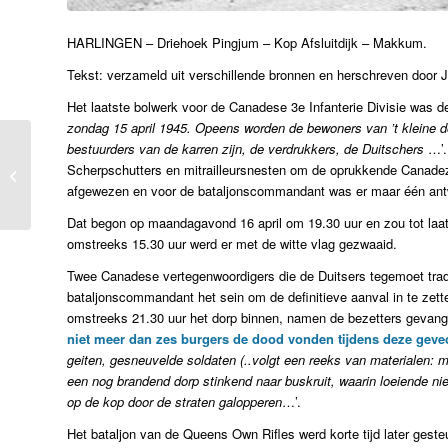
HARLINGEN – Driehoek Pingjum – Kop Afsluitdijk – Makkum.
Tekst: verzameld uit verschillende bronnen en herschreven door 
Het laatste bolwerk voor de Canadese 3e Infanterie Divisie was d
zondag 15 april 1945. Opeens worden de bewoners van ’t kleine do
bestuurders van de karren zijn, de verdrukkers, de Duitschers
…’. 
Watze uit Makkum
Scherpschutters en mitrailleursnesten om de oprukkende Canadez
restaureert het liefst
afgewezen en voor de bataljonscommandant was er maar één antwo
kunst
Dat begon op maandagavond 16 april om 19.30 uur en zou tot laat
omstreeks 15.30 uur werd er met de witte vlag gezwaaid.
Twee Canadese vertegenwoordigers die de Duitsers tegemoet tra
bataljonscommandant het sein om de definitieve aanval in te zet
omstreeks 21.30 uur het dorp binnen, namen de bezetters gevang
niet meer dan zes burgers de dood vonden tijdens deze geve
geiten, gesneuvelde soldaten (..volgt een reeks van materialen: 
een nog brandend dorp stinkend naar buskruit, waarin loeiende ni
op de kop door de straten galopperen
…’.
Het bataljon van de Queens Own Rifles werd korte tijd later geste