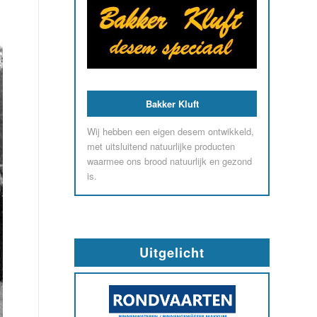
Bakker Kluft
Wij hebben een eigen desem ontwikkeld,
met uitsluitend natuurlijke producten
waarmee ons brood natuurlijk en gezond
is.
Uitgelicht