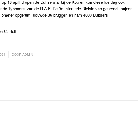
s op 18 april dropen de Duitsers af bij de Kop en kon diezelfde dag ook
 de Typhoons van de R.A.F. De 3e Infanterie Divisie van generaal-majoor
 kilometer opgerukt, bouwde 36 bruggen en nam 4600 Duitsers
n C. Hoff.
2024
DOOR
ADMIN