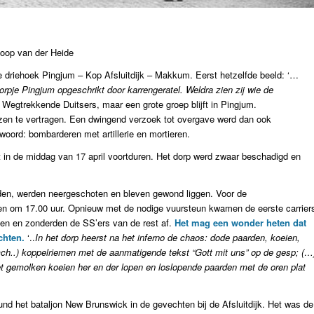
Joop van der Heide
e driehoek Pingjum – Kop Afsluitdijk – Makkum. Eerst hetzelfde beeld: ‘…
rpje Pingjum opgeschrikt door karrengeratel. Weldra zien zij wie de
Wegtrekkende Duitsers, maar een grote groep blijft in Pingjum.
en te vertragen. Een dwingend verzoek tot overgave werd dan ook
ord: bombarderen met artillerie en mortieren.
 in de middag van 17 april voortduren. Het dorp werd zwaar beschadigd en
den, werden neergeschoten en bleven gewond liggen. Voor de
ten om 17.00 uur. Opnieuw met de nodige vuursteun kwamen de eerste carrier
en en zonderden de SS’ers van de rest af.
Het mag een wonder heten dat
chten.
‘..
In het dorp heerst na het inferno de chaos: dode paarden, koeien,
mch..) koppelriemen met de aanmatigende tekst “Gott mit uns” op de gesp; (…
et gemolken koeien her en der lopen en loslopende paarden met de oren plat
und het bataljon New Brunswick in de gevechten bij de Afsluitdijk. Het was de