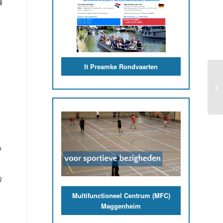
It Preamke Rondvaarten
s
)
Multifunctioneel Centrum (MFC)
Maggenheim