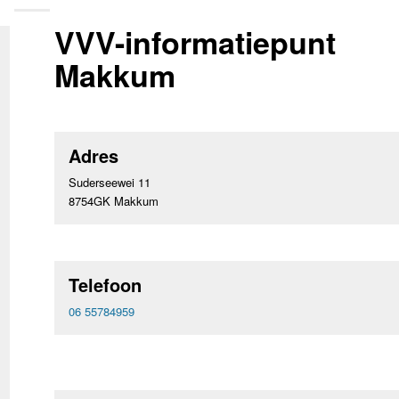
VVV-informatiepunt
Makkum
Adres
Suderseewei 11
8754GK Makkum
Telefoon
06 55784959