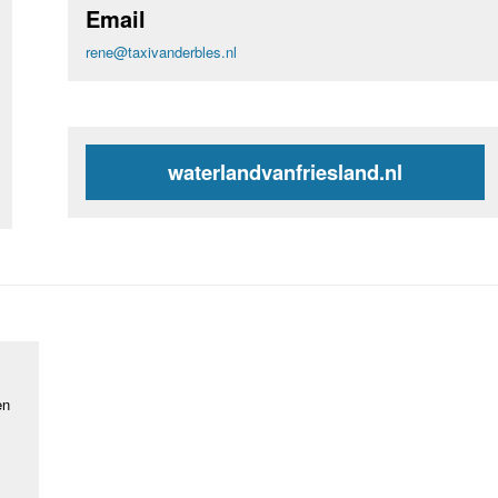
Email
rene@taxivanderbles.nl
waterlandvanfriesland.nl
en