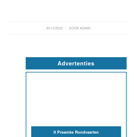
/
30/12/2022
DOOR
ADMIN
Advertenties
It Preamke Rondvaarten