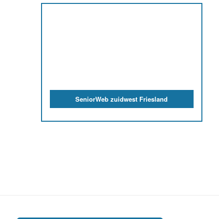
SeniorWeb zuidwest Friesland