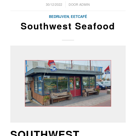
/
30/12/2022
DOOR
ADMIN
BEDRIJVEN
,
EETCAFÉ
Southwest Seafood
SOUTHWEST