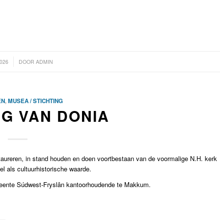
2026
DOOR
ADMIN
EN
,
MUSEA / STICHTING
NG VAN DONIA
taureren, in stand houden en doen voortbestaan van de voormalige N.H. kerk
l als cultuurhistorische waarde.
emeente Súdwest-Fryslân kantoorhoudende te Makkum.