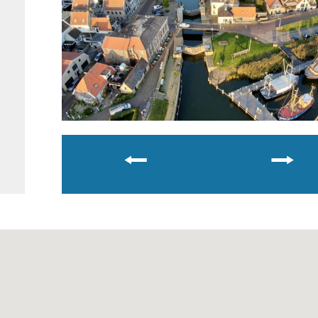
⭠
⭠
⭢
⭢