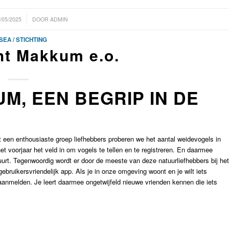
/05/2025
DOOR
ADMIN
EA / STICHTING
t Makkum e.o.
, EEN BEGRIP IN DE
 een enthousiaste groep liefhebbers proberen we het aantal weidevogels in
het voorjaar het veld in om vogels te tellen en te registreren. En daarmee
uurt. Tegenwoordig wordt er door de meeste van deze natuurliefhebbers bij het
bruikersvriendelijk app. Als je in onze omgeving woont en je wilt iets
r aanmelden. Je leert daarmee ongetwijfeld nieuwe vrienden kennen die iets