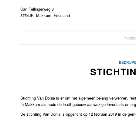
Carl Fellingerweg 3
8754JB Makkum, Friesland
/
17/02/
BEDRIJV
STICHTI
Stichting Van Donia is er om het algemeen belang verwerven, res
te Makkum alsmede de in dit gebouw aanwezige inventaris en orge
De stichting Van Donia is opgericht op 12 februari 2019 in de g