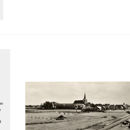
en
n
t