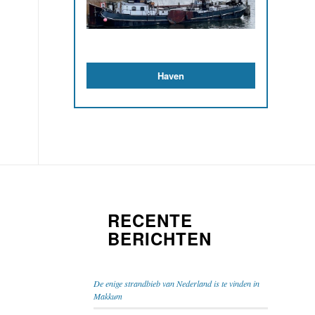
De Boer RVS
RECENTE
BERICHTEN
De enige strandbieb van Nederland is te vinden in
Makkum
Op Omrop Fryslân is te zien hoe Joop Bosshardt
bezig is zijn grote schip te draaien . . .
De Vliegende Hollander meert aan bij Makkum