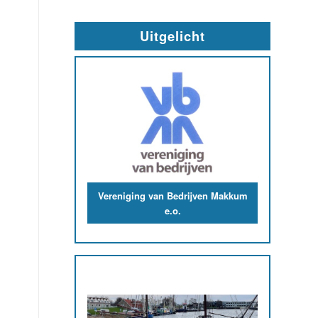
Uitgelicht
VVV-informatiepunt Makkum