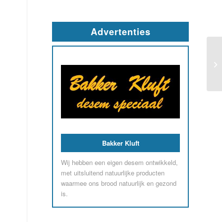
Advertenties
Caravancentrum Makkum
‘Een volwaardig caravancentrum met een
enorm assortiment en prima service’.