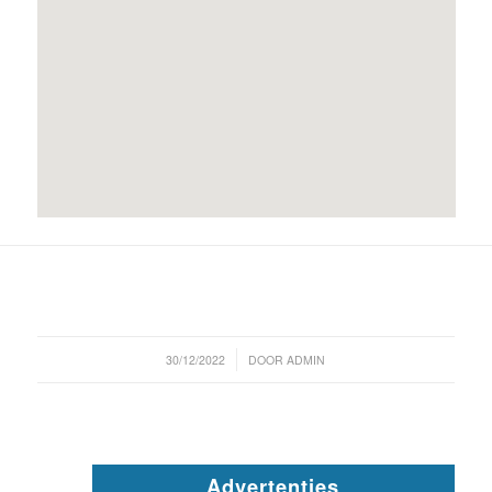
/
30/12/2022
DOOR
ADMIN
Advertenties