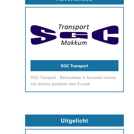
Mode- en Cadeauboutique 't Pareltje
Altijd een eigentijdse modecollectie. Met merken
als Juffrouw Jansen, Moshiki, Mooi Vrolijk, Knit
Factory, Rosner, Zilch, Zoso en Oroblú verzorgen
wij steeds weer verrassende mode combinaties.
"Aandacht voor de vrouw" Ik zie naar jullie uit!