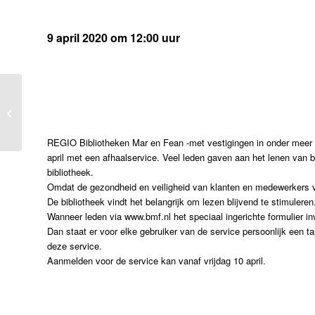
9 april 2020 om 12:00 uur
Weifelend groen licht
voor autocross Makkum
REGIO Bibliotheken Mar en Fean -met vestigingen in onder me
april met een afhaalservice. Veel leden gaven aan het lenen van 
bibliotheek.
Omdat de gezondheid en veiligheid van klanten en medewerkers v
De bibliotheek vindt het belangrijk om lezen blijvend te stimulere
Wanneer leden via www.bmf.nl het speciaal ingerichte formulier in
Dan staat er voor elke gebruiker van de service persoonlijk een t
deze service.
Aanmelden voor de service kan vanaf vrijdag 10 april.