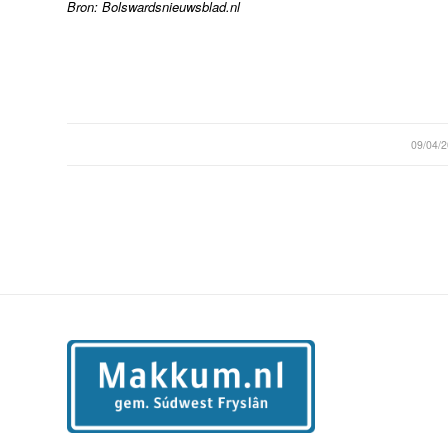
Bron: Bolswardsnieuwsblad.nl
/
09/04/