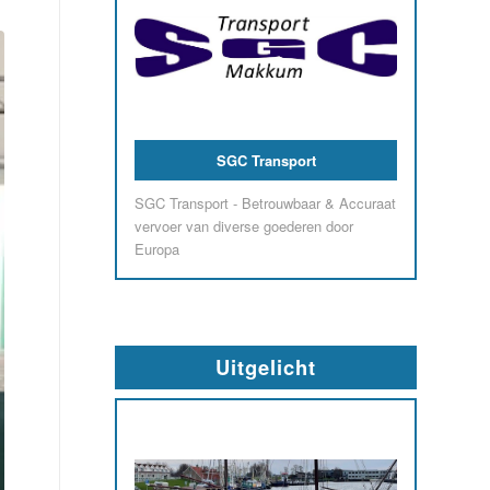
Autobedrijf Kamstra
Ons familiebedrijf bestaat al meer dan 25
jaar en is gespecialiseerd in alle merken
auto’s, bedrijfswagens, campers, trailers
en aanhangwagens.
Uitgelicht