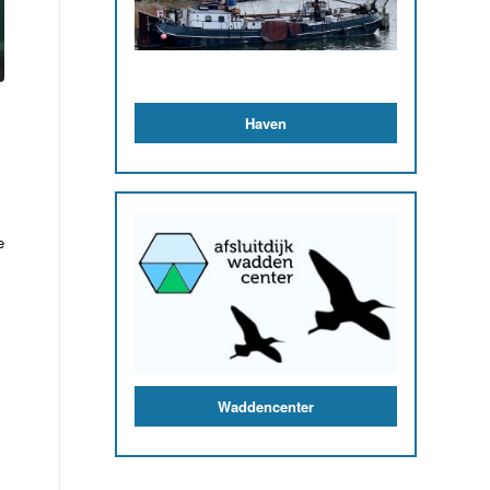
Sluis Makkum
e
Stichting Leugenbollepop