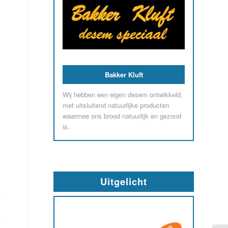
Bakker Kluft
Wij hebben een eigen desem ontwikkeld,
met uitsluitend natuurlijke producten
waarmee ons brood natuurlijk en gezond
is.
Uitgelicht