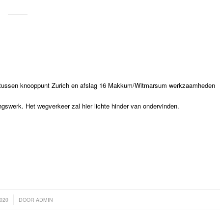
n tussen knooppunt Zurich en afslag 16 Makkum/Witmarsum werkzaamheden
ngswerk. Het wegverkeer zal hier lichte hinder van ondervinden.
2020
DOOR
ADMIN