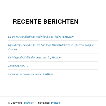
RECENTE BERICHTEN
De enige strandbieb van Nederland is te vinden in Makkum
Op Omrop Fryslân is te zien hoe Joop Bosshardt bezig is zijn grote schip te
draaien . . .
De Vliegende Hollander meert aan bij Makkum
Tonnie en Age . . .
Tichelaar aardewerk te zien in Makkum
© Copyright -
Makkum
- Thema door
Philipse IT