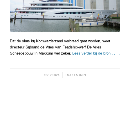
Dat de sluis bij Kornwerderzand verbreed gaat worden, weet
directeur Sijbrand de Vries van Feadship-werf De Vries
Scheepsbouw in Makkum wel zeker.
Lees verder bij de bron . . . .
/
16/12/2024
DOOR
ADMIN