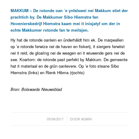
MAKKUM – De rotonde oan ’e ynfalswei nei Makkum stiet der
prachtich by. De Makkumer Sibo Hiemstra fan
Hoveniersbedrijf Hiemstra kaam mei it inisjatyf om der in
echte Makkumer rotonde fan te meitsjen.
Hy hat de rotonde oanlein en ûnderhâldt him ek. De marpeallen
op ’e rotonde ferwize nei de haven en fiskerij, it siergers ferwiist
nei it reid, de gloaiïng nei de weagen en it wiuwende gers nei de
see. Koartom: de rotonde past perfekt by Makkum. De gemeente
hat it materiaal en de grûn oanlevere. Op ’e foto steane Sibo
Hiemstra (links) en Rienk Hibma (rjochts)
Bron: Bolswards Nieuwsblad
/
05/08/2017
DOOR
ADMIN