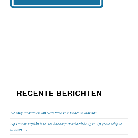
RECENTE BERICHTEN
De enige strandbieb van Nederland is te vinden in Makkum
Op Omrop Fryslân is te zien hoe Joop Bosshardt bezig is zijn grote schip te
draaien . . .