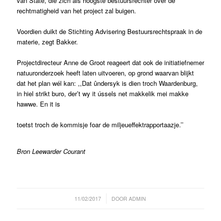
van State, die zich als hoogste bestuursrechter over de
rechtmatigheid van het project zal buigen.
Voordien duikt de Stichting Advisering Bestuursrechtspraak in de
materie, zegt Bakker.
Projectdirecteur Anne de Groot reageert dat ook de initiatiefnemer
natuuronderzoek heeft laten uitvoeren, op grond waarvan blijkt
dat het plan wél kan: ,,Dat ûndersyk is dien troch Waardenburg,
in hiel strikt buro, der’t wy it ússels net makkelik mei makke
hawwe. En it is
toetst troch de kommisje foar de miljeueffektrapportaazje.’’
Bron Leewarder Courant
/
11/02/2017
DOOR
ADMIN