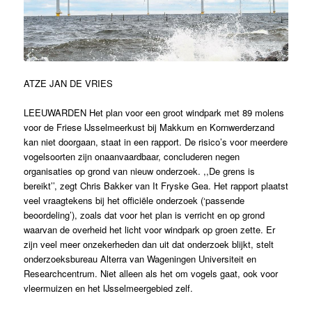
ATZE JAN DE VRIES
LEEUWARDEN Het plan voor een groot windpark met 89 molens
voor de Friese IJsselmeerkust bij Makkum en Kornwerderzand
kan niet doorgaan, staat in een rapport. De risico’s voor meerdere
vogelsoorten zijn onaanvaardbaar, concluderen negen
organisaties op grond van nieuw onderzoek. ,,De grens is
bereikt’’, zegt Chris Bakker van It Fryske Gea. Het rapport plaatst
veel vraagtekens bij het officiële onderzoek (‘passende
beoordeling’), zoals dat voor het plan is verricht en op grond
waarvan de overheid het licht voor windpark op groen zette. Er
zijn veel meer onzekerheden dan uit dat onderzoek blijkt, stelt
onderzoeksbureau Alterra van Wageningen Universiteit en
Researchcentrum. Niet alleen als het om vogels gaat, ook voor
vleermuizen en het IJsselmeergebied zelf.