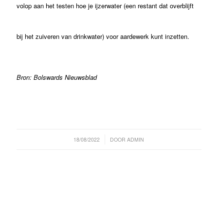
volop aan het testen hoe je ijzerwater (een restant dat overblijft
bij het zuiveren van drinkwater) voor aardewerk kunt inzetten.
Bron: Bolswards Nieuwsblad
/
18/08/2022
DOOR
ADMIN