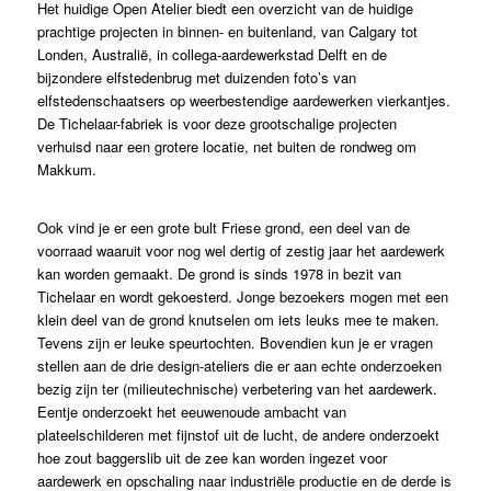
Het huidige Open Atelier biedt een overzicht van de huidige
prachtige projecten in binnen- en buitenland, van Calgary tot
Londen, Australië, in collega-aardewerkstad Delft en de
bijzondere elfstedenbrug met duizenden foto’s van
elfstedenschaatsers op weerbestendige aardewerken vierkantjes.
De Tichelaar-fabriek is voor deze grootschalige projecten
verhuisd naar een grotere locatie, net buiten de rondweg om
Makkum.
Ook vind je er een grote bult Friese grond, een deel van de
voorraad waaruit voor nog wel dertig of zestig jaar het aardewerk
kan worden gemaakt. De grond is sinds 1978 in bezit van
Tichelaar en wordt gekoesterd. Jonge bezoekers mogen met een
klein deel van de grond knutselen om iets leuks mee te maken.
Tevens zijn er leuke speurtochten. Bovendien kun je er vragen
stellen aan de drie design-ateliers die er aan echte onderzoeken
bezig zijn ter (milieutechnische) verbetering van het aardewerk.
Eentje onderzoekt het eeuwenoude ambacht van
plateelschilderen met fijnstof uit de lucht, de andere onderzoekt
hoe zout baggerslib uit de zee kan worden ingezet voor
aardewerk en opschaling naar industriële productie en de derde is