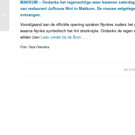
MAKKUM – Ondanks het regenachtige weer kwamen zaterdag fa
Koninklijke Tichelaar
van restaurant Juffrouw Nini in Makkum. De nieuwe eetgeleg
maakt ambachtelijke
ontvangen.
tegels voor
Voorafgaand aan de officiële opening spraken Nynkes ouders het p
Vlietermonument
waarna Nynke symbolisch het lint doorknipte. Ondanks de regen w
wilden zien
Lees verder bij de Bron . . .
Foto: Tess Feenstra
/
06/10/