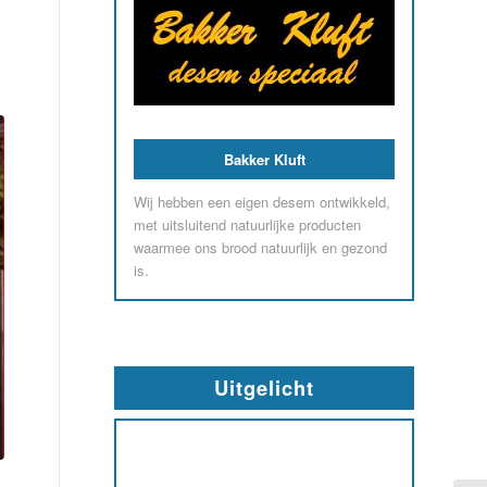
Bakker Kluft
Wij hebben een eigen desem ontwikkeld,
met uitsluitend natuurlijke producten
waarmee ons brood natuurlijk en gezond
is.
Uitgelicht