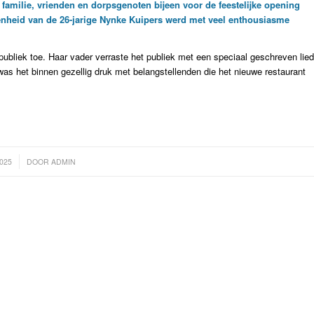
milie, vrienden en dorpsgenoten bijeen voor de feestelijke opening
enheid van de 26-jarige Nynke Kuipers werd met veel enthousiasme
ubliek toe. Haar vader verraste het publiek met een speciaal geschreven lied
as het binnen gezellig druk met belangstellenden die het nieuwe restaurant
2025
DOOR
ADMIN