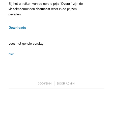
Bij het uitreiken van de eerste prijs ‘Overall’ zijn de
IJsselmeerminnen daarnaast weer in de prijzen
gevallen.
Downloads
Lees het gehele verslag
hier
.
/
30/06/2014
DOOR
ADMIN