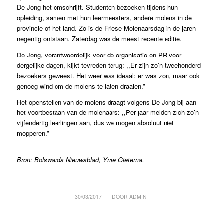
De Jong het omschrijft. Studenten bezoeken tijdens hun
opleiding, samen met hun leermeesters, andere molens in de
provincie of het land. Zo is de Friese Molenaarsdag in de jaren
negentig ontstaan. Zaterdag was de meest recente editie.
De Jong, verantwoordelijk voor de organisatie en PR voor
dergelijke dagen, kijkt tevreden terug: ,,Er zijn zo’n tweehonderd
bezoekers geweest. Het weer was ideaal: er was zon, maar ook
genoeg wind om de molens te laten draaien.”
Het openstellen van de molens draagt volgens De Jong bij aan
het voortbestaan van de molenaars: ,,Per jaar melden zich zo’n
vijfendertig leerlingen aan, dus we mogen absoluut niet
mopperen.”
Bron: Bolswards Nieuwsblad, Yme Gietema.
/
30/03/2017
DOOR
ADMIN