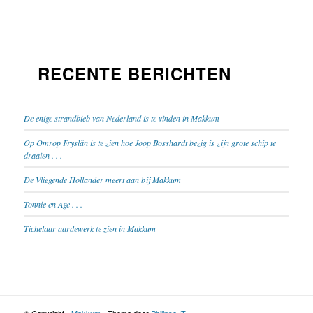
RECENTE BERICHTEN
De enige strandbieb van Nederland is te vinden in Makkum
Op Omrop Fryslân is te zien hoe Joop Bosshardt bezig is zijn grote schip te
draaien . . .
De Vliegende Hollander meert aan bij Makkum
Tonnie en Age . . .
Tichelaar aardewerk te zien in Makkum