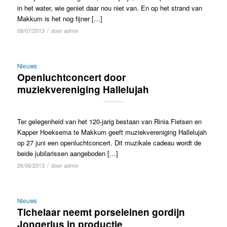
in het water, wie geniet daar nou niet van. En op het strand van
Makkum is het nog fijner […]
/
08/07/2013
door
admin
Nieuws
Openluchtconcert door
muziekvereniging Hallelujah
Ter gelegenheid van het 120-jarig bestaan van Rinia Fietsen en
Kapper Hoeksema te Makkum geeft muziekvereniging Hallelujah
op 27 juni een openluchtconcert. Dit muzikale cadeau wordt de
beide jubilarissen aangeboden […]
/
26/06/2013
door
admin
Nieuws
Tichelaar neemt porseleinen gordijn
Jongerius in productie