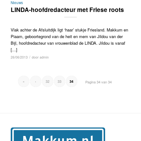
Nieuws
LINDA-hoofdredacteur met Friese roots
Vlak achter de Afsluitdijk ligt ‘haar’ stukje Friesland. Makkum en
Piaam, geboortegrond van de heit en mem van Jildou van der
Bijl, hoofdredacteur van vrouwenblad de LINDA. Jildou is vanaf
[…]
/
26/06/2013
door
admin
«
‹
32
33
34
Pagina 34 van 34