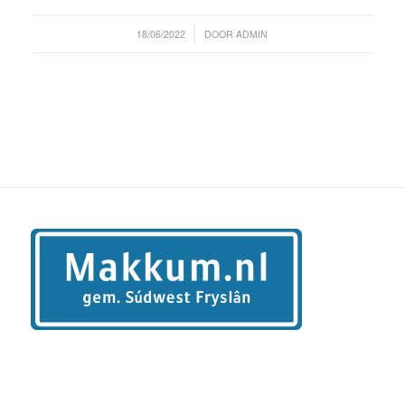
/
18/06/2022
DOOR
ADMIN