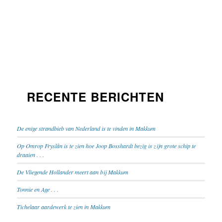
RECENTE BERICHTEN
De enige strandbieb van Nederland is te vinden in Makkum
Op Omrop Fryslân is te zien hoe Joop Bosshardt bezig is zijn grote schip te
draaien . . .
De Vliegende Hollander meert aan bij Makkum
Tonnie en Age . . .
Tichelaar aardewerk te zien in Makkum