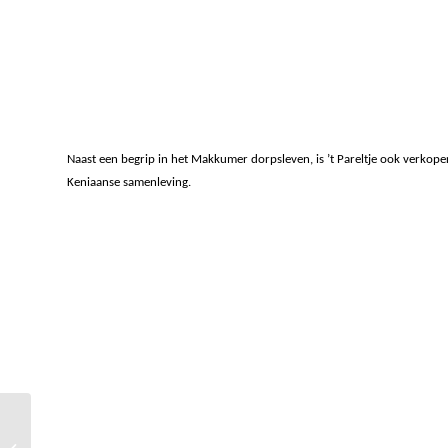
Naast een begrip in het Makkumer dorpsleven, is ’t Pareltje ook verkope
Keniaanse samenleving.
Jacht Olympia voor refit in Makkum