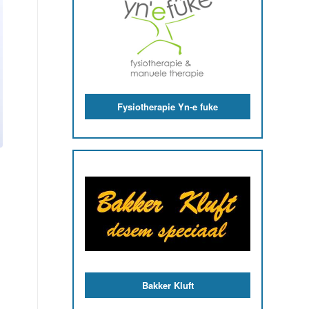
Sluis Makkum
Vereniging van Bedrijven Makkum
e.o.