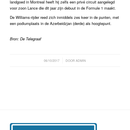
landgoed in Montreal heeft hij zelfs een privé circuit aangelegd
voor zoon Lance die dit jaar zijn debuut in de Formule 1 maakt.
De Williams-rijder reed zich inmiddels zes keer in de punten, met
een podiumplaats in de Azerbeidzjan (derde) als hoogtepunt.
Bron: De Telegraaf
/
06/10/2017
DOOR
ADMIN