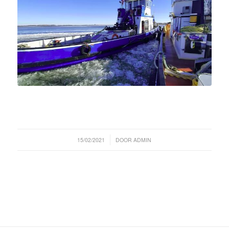
/
15/02/2021
DOOR
ADMIN