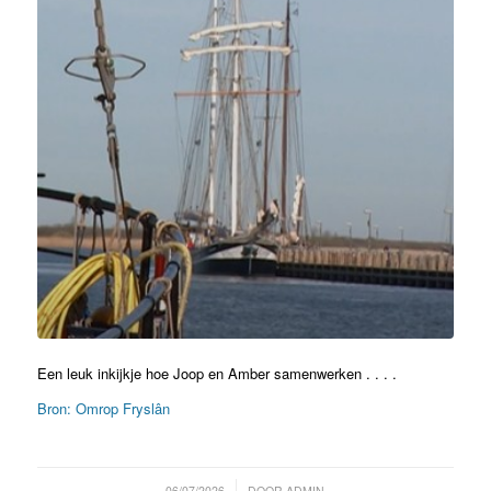
Een leuk inkijkje hoe Joop en Amber samenwerken . . . .
Bron: Omrop Fryslân
/
06/07/2026
DOOR
ADMIN