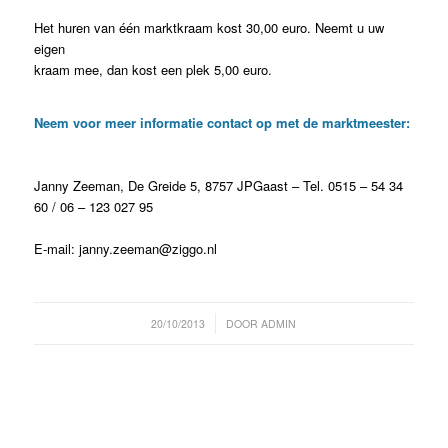
Het huren van één marktkraam kost 30,00 euro. Neemt u uw
eigen
kraam mee, dan kost een plek 5,00 euro.
Neem voor meer informatie contact op met de marktmeester:
Janny Zeeman, De Greide 5, 8757 JPGaast – Tel. 0515 – 54 34
60 / 06 – 123 027 95
E-mail: janny.zeeman@ziggo.nl
/
20/10/2013
DOOR
ADMIN