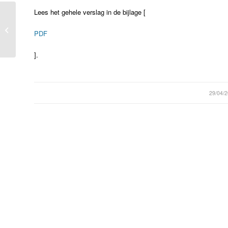
Lees het gehele verslag in de bijlage [
Ontwerp-Rijksinpassingsplan
PDF
Afsluitdijk vanaf 14 mei ter visie
].
/
29/04/