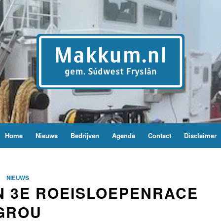
Home
Nieuws
Bedrijven
Agenda
Contact
Disclaimer
NIEUWS
N 3E ROEISLOEPENRACE
GROU