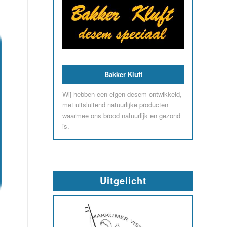
Bakker Kluft
Wij hebben een eigen desem ontwikkeld,
met uitsluitend natuurlijke producten
waarmee ons brood natuurlijk en gezond
is.
Uitgelicht