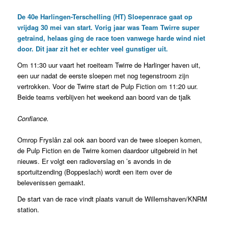
De 40e Harlingen-Terschelling (HT) Sloepenrace gaat op
vrijdag 30 mei van start. Vorig jaar was Team Twirre super
getraind, helaas ging de race toen vanwege harde wind niet
door. Dit jaar zit het er echter veel gunstiger uit.
Om 11:30 uur vaart het roeiteam Twirre de Harlinger haven uit,
een uur nadat de eerste sloepen met nog tegenstroom zijn
vertrokken. Voor de Twirre start de Pulp Fiction om 11:20 uur.
Beide teams verblijven het weekend aan boord van de tjalk
Confiance.
Omrop Fryslân zal ook aan boord van de twee sloepen komen,
de Pulp Fiction en de Twirre komen daardoor uitgebreid in het
nieuws. Er volgt een radioverslag en ’s avonds in de
sportuitzending (Boppeslach) wordt een item over de
belevenissen gemaakt.
De start van de race vindt plaats vanuit de Willemshaven/KNRM
station.