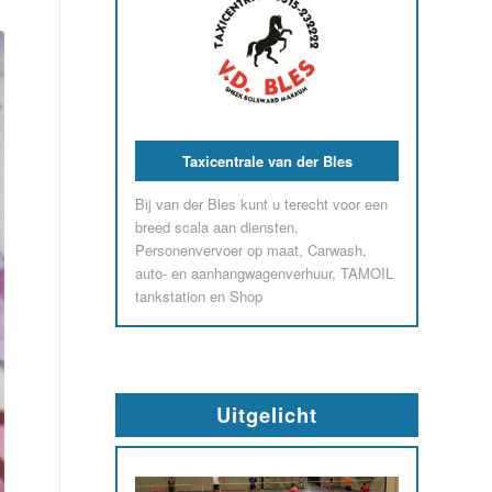
Garage & Avia Station Horjus
Alles onder één dak bij Bosch Car
Service Horjus Voor onderhoud of pech,
Horjus helpt u snel weer op weg
Uitgelicht