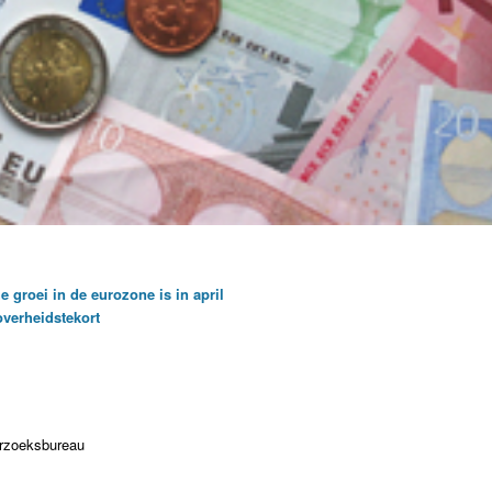
roei in de eurozone is in april
overheidstekort
erzoeksbureau