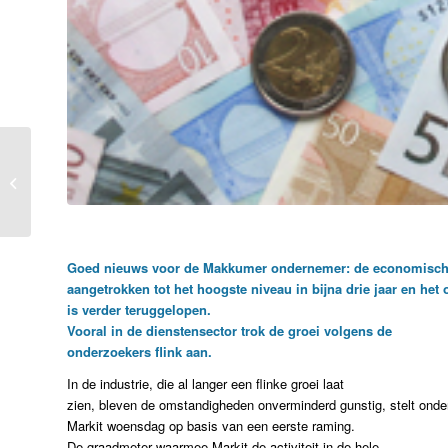
Zwanenpaar moet nieuw
nest bouwen
Goed nieuws voor de Makkumer ondernemer: de economische g
aangetrokken tot het hoogste niveau in bijna drie jaar en het 
is verder teruggelopen.
Vooral in de dienstensector trok de groei volgens de
onderzoekers flink aan.
In de industrie, die al langer een flinke groei laat
zien, bleven de omstandigheden onverminderd gunstig, stelt ond
Markit woensdag op basis van een eerste raming.​
De graadmeter waarmee Markit de activiteit in de hele