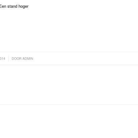
Een stand hoger
2014
DOOR
ADMIN