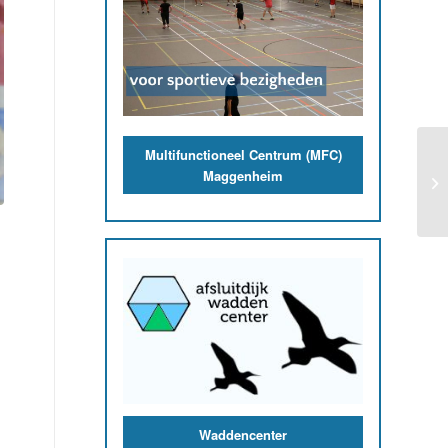
De Boer RVS
De Afsluitdijk