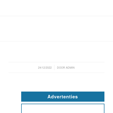
/
24/12/2022
DOOR
ADMIN
Advertenties