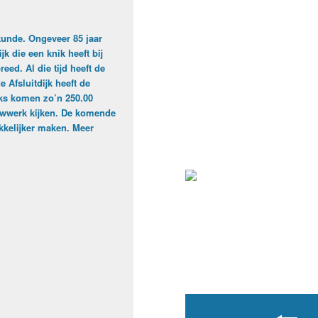
kunde. Ongeveer 85 jaar
k die een knik heeft bij
eed. Al die tijd heeft de
Afsluitdijk heeft de
jks komen zo’n 250.00
ouwwerk kijken. De komende
ekkelijker maken. Meer