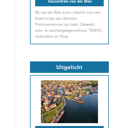
Caravancentrum Makkum
‘Een volwaardig caravancentrum met een
enorm assortiment en prima service’.
Uitgelicht
Taxicentrale van der Bles