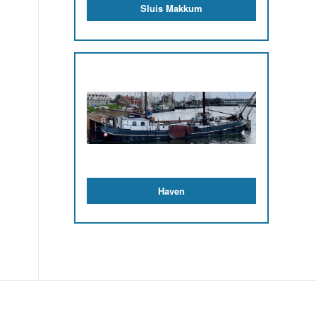
Multifunctioneel Centrum (MFC)
Maggenheim
RECENTE