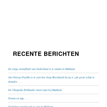
RECENTE BERICHTEN
De enige strandbieb van Nederland is te vinden in Makkum
Op Omrop Fryslân is te zien hoe Joop Bosshardt bezig is zijn grote schip te
draaien . . .
De Vliegende Hollander meert aan bij Makkum
Tonnie en Age . . .
Tichelaar aardewerk te zien in Makkum