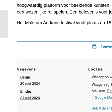
hoogwaardig platform voor beeldende kunsten, w
een wezenlijke rol spelen. Een belevenis voor j
Het Makkum Art kunstfestival vindt plaats op 1
Afrika in Kimswerd
Toevo
Gegevens
Locatie
Waaggebou
Begin:
20 mei 2024
Waagsteeg 
Makkum
,
Fr
Einde:
+ Google M
21 mei 2024
Bekijk de sit