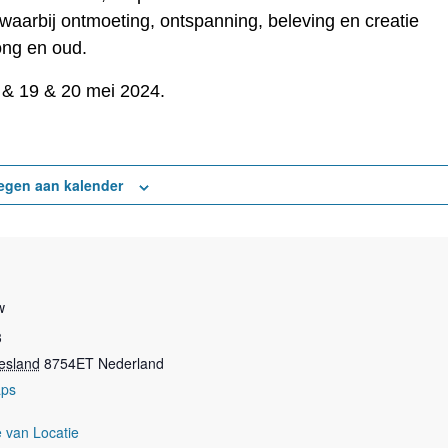
aarbij ontmoeting, ontspanning, beleving en creatie
ong en oud.
8 & 19 & 20 mei 2024.
egen aan kalender
w
3
iesland
8754ET
Nederland
aps
e van Locatie