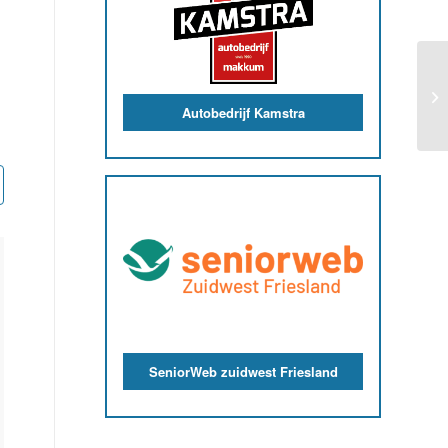
P
Autobedrijf Kamstra
SeniorWeb zuidwest Friesland