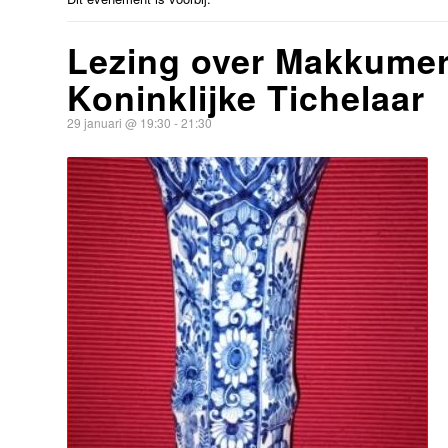
Lezing over Makkume
Koninklijke Tichelaar
29 januari @ 19:30
-
21:30