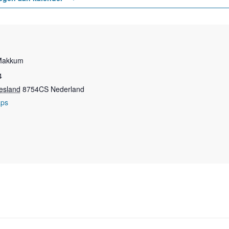
 Makkum
4
iesland
8754CS
Nederland
aps